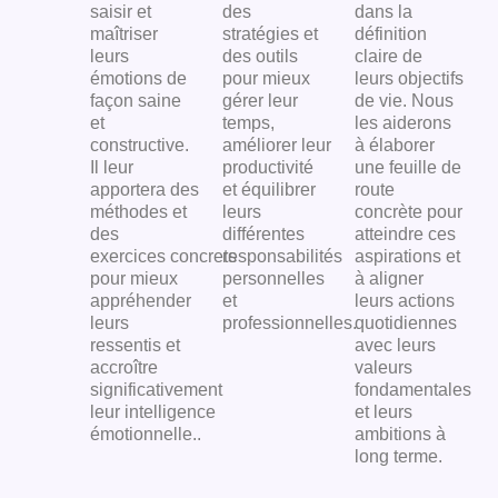
saisir et
des
dans la
maîtriser
stratégies et
définition
leurs
des outils
claire de
émotions
de
pour mieux
leurs objectifs
façon saine
gérer leur
de vie. Nous
et
temps,
les aiderons
constructive.
améliorer leur
à élaborer
Il leur
productivité
une feuille de
apportera des
et équilibrer
route
méthodes et
leurs
concrète pour
des
différentes
atteindre ces
exercices
concrets
responsabilités
aspirations et
pour mieux
personnelles
à aligner
appréhender
et
leurs actions
leurs
professionnelles.
quotidiennes
ressentis et
avec leurs
accroître
valeurs
significativement
fondamentales
leur
intelligence
et leurs
émotionnelle.
.
ambitions à
long terme.