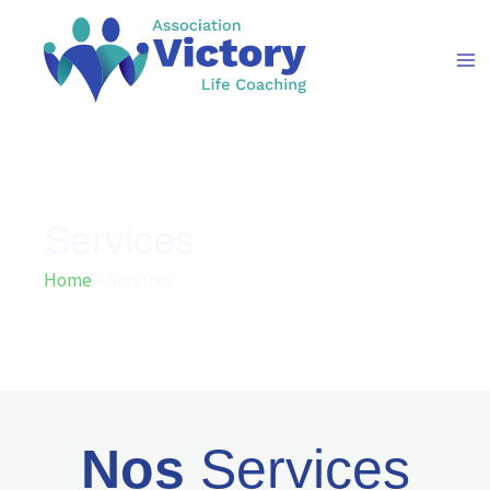
Aller
au
contenu
Services
Home
»
Services
Nos
Services