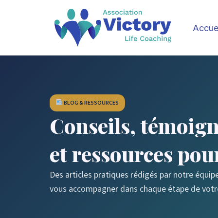
Aller
au
Accue
contenu
BLOG & RESSOURCES
Conseils, témoig
et ressources pou
Des articles pratiques rédigés par notre équip
vous accompagner dans chaque étape de votre